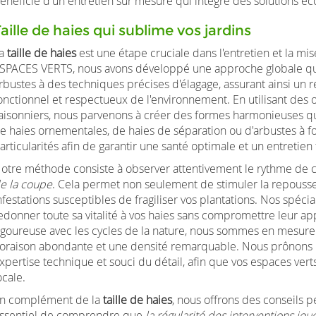
énéficie d'un entretien sur mesure qui intègre des solutions é
aille de haies qui sublime vos jardins
a
taille de haies
est une étape cruciale dans l'entretien et la m
SPACES VERTS, nous avons développé une approche globale qui 
rbustes à des techniques précises d'élagage, assurant ainsi un
onctionnel et respectueux de l'environnement. En utilisant des 
aisonniers, nous parvenons à créer des formes harmonieuses qui 
e haies ornementales, de haies de séparation ou d'arbustes à fo
articularités afin de garantir une santé optimale et un entretien 
otre méthode consiste à observer attentivement le rythme de 
e la coupe
. Cela permet non seulement de stimuler la repousse
nfestations susceptibles de fragiliser vos plantations. Nos spé
edonner toute sa vitalité à vos haies sans compromettre leur a
igoureuse avec les cycles de la nature, nous sommes en mesure 
loraison abondante et une densité remarquable. Nous prônons 
xpertise technique et souci du détail, afin que vos espaces vert
ocale.
n complément de la
taille de haies
, nous offrons des conseils pe
ssentiel de comprendre que
la régularité des interventions jou