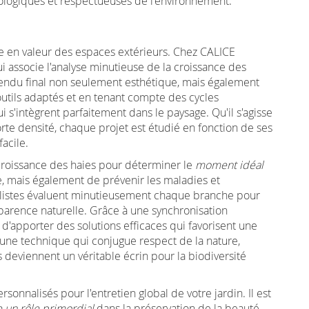
cologiques et respectueuses de l'environnement.
ise en valeur des espaces extérieurs. Chez CALICE
associe l'analyse minutieuse de la croissance des
 rendu final non seulement esthétique, mais également
outils adaptés et en tenant compte des cycles
s'intègrent parfaitement dans le paysage. Qu'il s'agisse
rte densité, chaque projet est étudié en fonction de ses
facile.
croissance des haies pour déterminer le
moment idéal
, mais également de prévenir les maladies et
cialistes évaluent minutieusement chaque branche pour
pparence naturelle. Grâce à une synchronisation
d'apporter des solutions efficaces qui favorisent une
une technique qui conjugue respect de la nature,
s deviennent un véritable écrin pour la biodiversité
rsonnalisés pour l'entretien global de votre jardin. Il est
e un rôle primordial
dans la préservation de la beauté