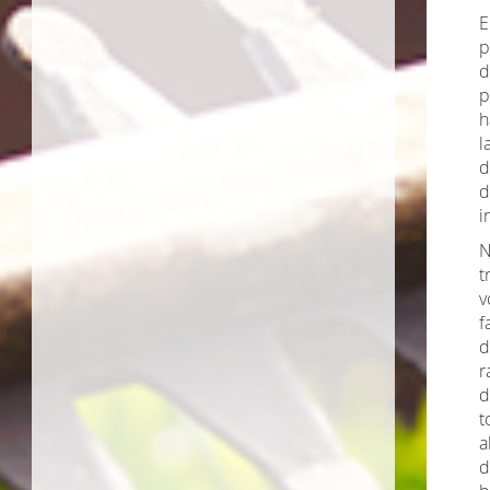
E
p
d
p
h
l
d
d
i
N
t
v
f
d
r
d
t
a
d