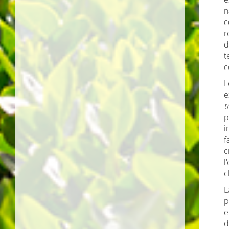
n
c
r
d
t
c
L
e
t
p
i
f
c
l
c
L
p
e
d