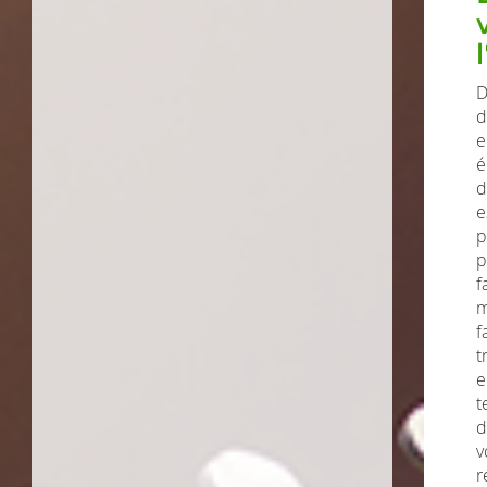
D
d
e
é
d
e
p
p
f
m
f
t
e
t
d
v
r