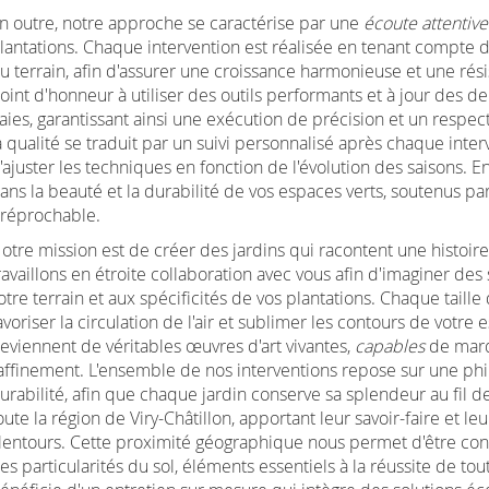
n outre, notre approche se caractérise par une
écoute attentive
lantations. Chaque intervention est réalisée en tenant compte de
u terrain, afin d'assurer une croissance harmonieuse et une ré
oint d'honneur à utiliser des outils performants et à jour des de
aies, garantissant ainsi une exécution de précision et un respe
a qualité se traduit par un suivi personnalisé après chaque interv
'ajuster les techniques en fonction de l'évolution des saisons. 
ans la beauté et la durabilité de vos espaces verts, soutenus pa
rréprochable.
otre mission est de créer des jardins qui racontent une histoire
ravaillons en étroite collaboration avec vous afin d'imaginer des
otre terrain et aux spécificités de vos plantations. Chaque taill
avoriser la circulation de l'air et sublimer les contours de votre
eviennent de véritables œuvres d'art vivantes,
capables
de marqu
affinement. L'ensemble de nos interventions repose sur une philos
urabilité, afin que chaque jardin conserve sa splendeur au fil
oute la région de Viry-Châtillon, apportant leur savoir-faire et l
lentours. Cette proximité géographique nous permet d'être const
es particularités du sol, éléments essentiels à la réussite de t