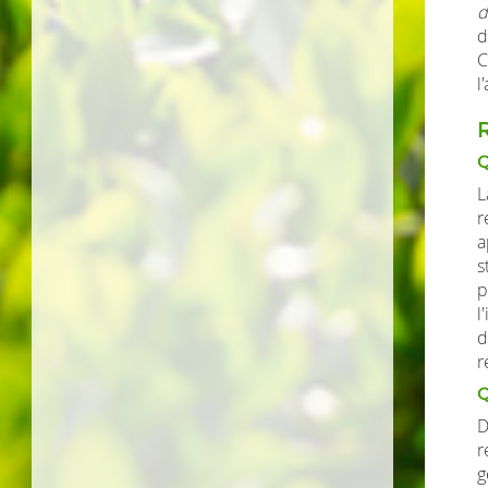
d
d
C
l
Q
L
r
a
s
p
l
d
r
Q
D
r
g