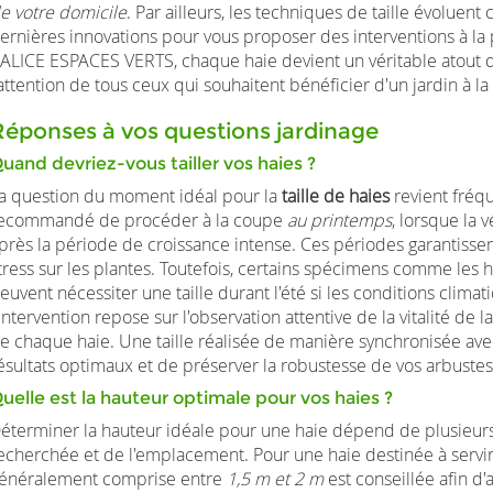
e votre domicile
. Par ailleurs, les techniques de taille évolue
ernières innovations pour vous proposer des interventions à l
ALICE ESPACES VERTS, chaque haie devient un véritable atout de 
'attention de tous ceux qui souhaitent bénéficier d'un jardin à la 
Réponses à vos questions jardinage
uand devriez-vous tailler vos haies ?
a question du moment idéal pour la
taille de haies
revient fréq
ecommandé de procéder à la coupe
au printemps
, lorsque la 
près la période de croissance intense. Ces périodes garantissen
tress sur les plantes. Toutefois, certains spécimens comme les h
euvent nécessiter une taille durant l'été si les conditions cli
'intervention repose sur l'observation attentive de la vitalité de l
e chaque haie. Une taille réalisée de manière synchronisée avec
ésultats optimaux et de préserver la robustesse de vos arbustes 
uelle est la hauteur optimale pour vos haies ?
éterminer la hauteur idéale pour une haie dépend de plusieurs 
echerchée et de l'emplacement. Pour une haie destinée à servi
énéralement comprise entre
1,5 m et 2 m
est conseillée afin d'