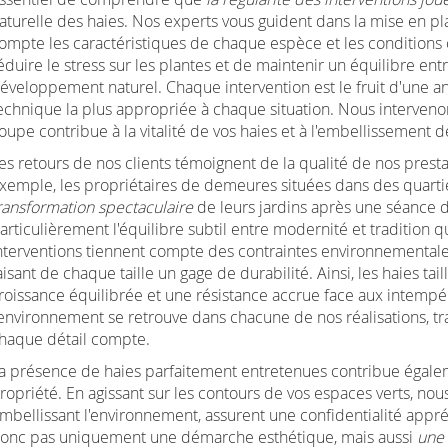
aturelle des haies. Nos experts vous guident dans la mise en pl
ompte les caractéristiques de chaque espèce et les conditions c
éduire le stress sur les plantes et de maintenir un équilibre en
éveloppement naturel. Chaque intervention est le fruit d'une an
echnique la plus appropriée à chaque situation. Nous intervenon
oupe contribue à la vitalité de vos haies et à l'embellissement 
es retours de nos clients témoignent de la qualité de nos presta
xemple, les propriétaires de demeures situées dans des quartier
ransformation spectaculaire
de leurs jardins après une séance 
articulièrement l'équilibre subtil entre modernité et tradition 
nterventions tiennent compte des contraintes environnemental
aisant de chaque taille un gage de durabilité. Ainsi, les haies 
roissance équilibrée et une résistance accrue face aux intempé
'environnement se retrouve dans chacune de nos réalisations, t
haque détail compte.
a présence de haies parfaitement entretenues contribue égalemen
ropriété. En agissant sur les contours de vos espaces verts, nous
mbellissant l'environnement, assurent une confidentialité appré
onc pas uniquement une démarche esthétique, mais aussi
une 