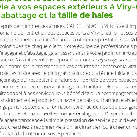
vie à vos espaces extérieurs à Viry-
l'abattage et la
taille de haies
epuis de nombreuses années, CALICE ESPACES VERTS s'est im
omaine de l'entretien des espaces verts à Viry-Châtillon et ses e
ntreprise met un point d'honneur à offrir des prestations de
tai
cologiques de chaque client. Notre équipe de professionnels p
'élagage et d'abattage, garantissant ainsi à votre jardin un entr
spèce. Nos interventions reposent sur une
analyse rigoureuse 
our optimiser la croissance de vos arbustes et conserver la vi
rojet est traité avec le plus grand soin, depuis l'étude initiale
açonnage qui respectent la nature et l'identité de votre espace
odernes tout en conservant les gestes traditionnels qui assuren
aites appel à nos services, vous bénéficiez d'un accompagnement
ransformer votre jardin en un havre de paix où l'harmonie visue
ngagement s'étend à la formation continue de nos équipes, gara
echniques et aux nouvelles normes écologiques. L'expertise 
'élagage transcende la simple prestation de service pour deveni
ous cherchiez à redonner vie à un jardin ancien ou à créer un n
ésultat à la hauteur de vos espérances.