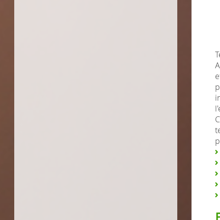
T
A
e
p
i
l
C
t
p