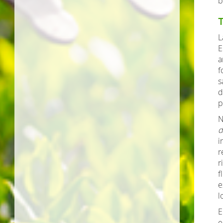
b
T
L
E
a
f
s
d
p
N
d
i
r
r
f
e
l
E
e